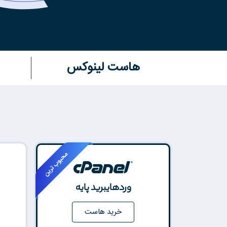
هاست لینوکس
وردهایبرید پایه
خرید هاست