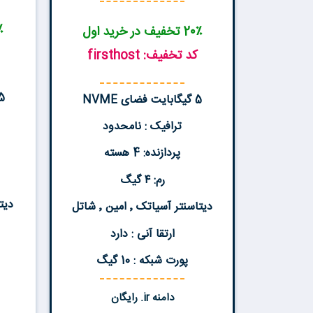
2۰٪ 
2۰٪ تخفیف در خرید اول
کد تخفیف: firsthost
15 گیگابای
5 گیگابایت فضای NVME
ترافیک : نامحدود
پردازنده: 4 هسته
رم: ۴ گیگ
دیتاس
دیتاسنتر آسیاتک ٬ امین ٬ شاتل
ارتقا آنی : دارد
پورت شبکه : 10 گیگ
دامنه ir. رایگان