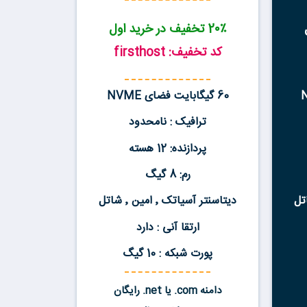
2۰٪ تخفیف در خرید اول
کد تخفیف: firsthost
60 گیگابایت فضای NVME
ترافیک : نامحدود
پردازنده: 12 هسته
رم: 8 گیگ
دیتاسنتر آسیاتک ٬ امین ٬ شاتل
ارتقا آنی : دارد
پورت شبکه : 10 گیگ
دامنه com. یا net. رایگان