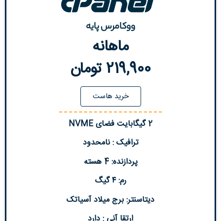
ووکامرس پایه
ماهانه
219,900 تومان
خرید هاست
2 گیگابایت فضای NVME
ترافیک : نامحدود
پردازنده: 4 هسته
رم: ۴ گیگ
دیتاسنتر: برج میلاد آسیاتک
ارتقا آنی : دارد