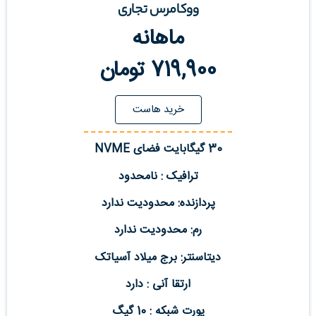
ووکامرس تجاری
ماهانه
719,900 تومان
خرید هاست
30 گیگابایت فضای NVME
ترافیک : نامحدود
پردازنده: محدودیت ندارد
رم: محدودیت ندارد
دیتاسنتر: برج میلاد آسیاتک
ارتقا آنی : دارد
پورت شبکه : 10 گیگ