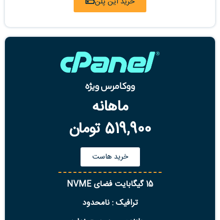
خرید این پلن
ووکامرس ویژه
ماهانه
519,900 تومان
خرید هاست
15 گیگابایت فضای NVME
ترافیک : نامحدود